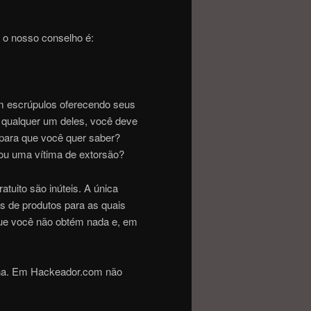
 o nosso conselho é:
em escrúpulos oferecendo seus
r qualquer um deles, você deve
 para que você quer saber?
ou uma vítima de extorsão?
tuito são inúteis.
A única
s de produtos para as quais
que você não obtém nada e, em
ena. Em Hackeador.com não