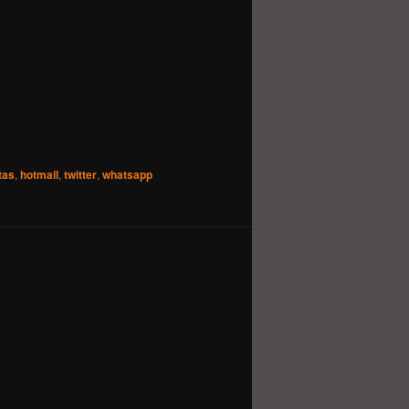
tas
,
hotmail
,
twitter
,
whatsapp