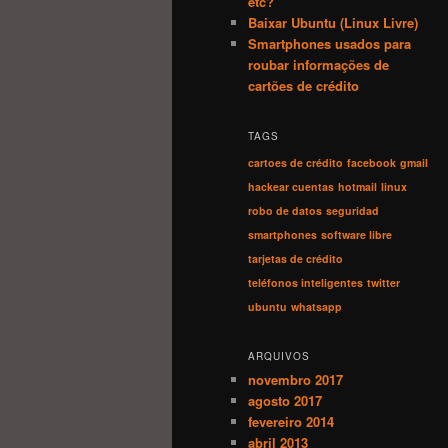
etc?
Baixar Ubuntu (Linux Livre)
Smartphones usados para
roubar informações de
cartões de crédito
TAGS
cartoes de crédito
facebook
gmail
hackear cuentas
hotmail
linux
robo de datos
seguridad
smartphones
software libre
tarjetas de crédito
teléfonos inteligentes
twitter
ubuntu
whatsapp
ARQUIVOS
novembro 2017
agosto 2017
fevereiro 2014
abril 2013