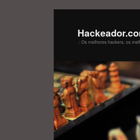
Pular
Pular
para
para
o
o
Hackeador.c
conteúdo
conteúdo
.: Os melhores hackers, os mel
principal
secundário