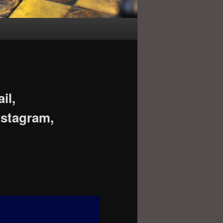
il,
nstagram,