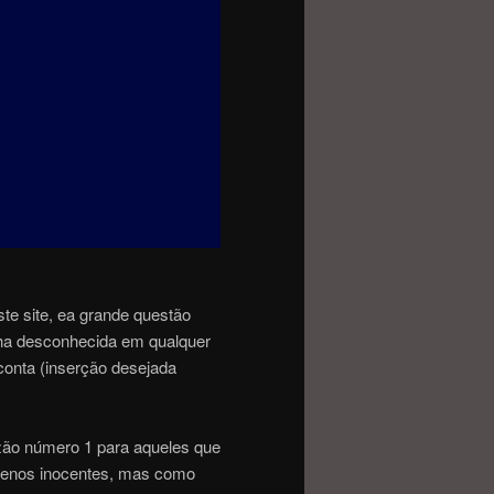
e site, ea grande questão
nha desconhecida em qualquer
 conta (inserção desejada
azão número 1 para aqueles que
 menos inocentes, mas como