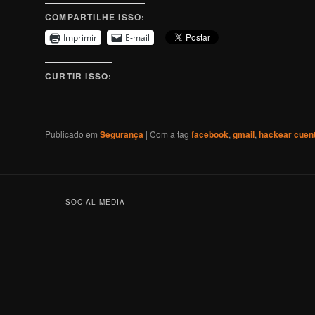
COMPARTILHE ISSO:
Imprimir
E-mail
CURTIR ISSO:
Publicado em
Segurança
|
Com a tag
facebook
,
gmail
,
hackear cuen
SOCIAL MEDIA