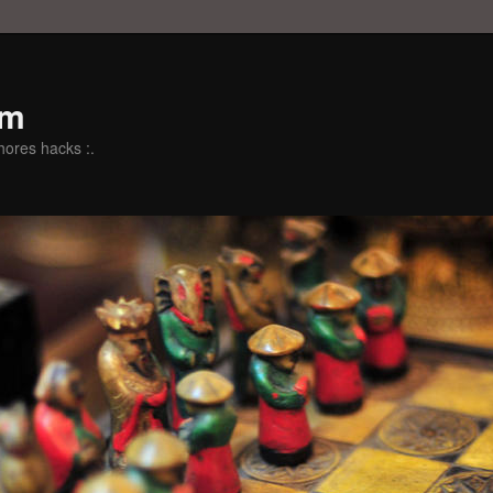
om
hores hacks :.